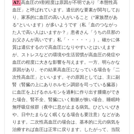
A7.
高血圧の9割程度は原因が不明であり「本態性高
血圧」と呼ばれています。遺伝的な要素が関与してお
り、家系的に血圧の高い人がいること（“家族歴があ
る”といいます）が多いようです（私「血のつながっ
た人で高い人はいますか？」患者さん「うちの旦那の
お父さんが高いです」私「・・・・・」）。確かに体
質は遺伝するので高血圧になりやすいとはいえます
が、ストレスなどの環境や生活習慣が高血圧の発症や
血圧の程度に大きな影響を与えます。一方、明らかな
原因があり、その結果高血圧になっている場合を「二
次性高血圧」といいます。その原因としては、主に副
腎（腎臓の上にありホルモン調節を司っている臓器）
に血圧を上げるホルモンを過剰に作り出す腫瘍ができ
た場合、腎不全、腎臓にいく動脈が狭い場合、睡眠時
無呼吸症候群（夜中に息が止まる病気。ひどいいびき
や、日中たまらなく眠くなる場合も要注意）などがあ
ります。二次性高血圧の場合は、基本的に元の病気を
治療すれば血圧は正常に戻ります。したがって、当院