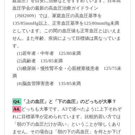
庭血圧）を目安に治療などをすすめています。日本高
血圧学会の最新の高血圧治療ガイドライン
（JSH2009）では、家庭血圧の高血圧基準を
135/85mmHg以上、正常血圧基準を125/80mmHg未満
としています。この間の血圧値も正常血圧とはいえま
せん。また年齢、疾病によって目標値は異なっていま
す。
(1)若年者・中年者 125/80未満
(2)高齢者 135/85未満
(3)糖尿病・慢性腎不全・心筋梗塞後患者 125/75未
満
(4)脳血管障害患者 135/85未満
Q4.
「上の血圧」と「下の血圧」のどっちが大事？
A4.
どっちも大事です。A3で述べたように上下それぞ
れに目標基準が定められています。比較的若い方では
「朝の下の血圧だけが高い」ということが珍しくあり
ません。その場合は「朝の下の高血圧」を何とか下げ