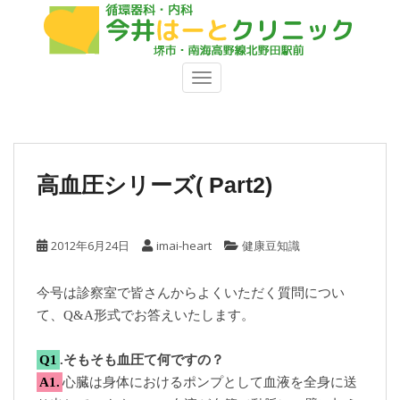
S
k
i
p
TOGGLE NAVIGATION
t
o
m
a
i
高血圧シリーズ( Part2)
n
c
o
2012年6月24日
imai-heart
健康豆知識
n
t
今号は診察室で皆さんからよくいただく質問につい
e
て、Q&A形式でお答えいたします。
n
t
Q1
.そもそも血圧て何ですの？
A1.
心臓は身体におけるポンプとして血液を全身に送