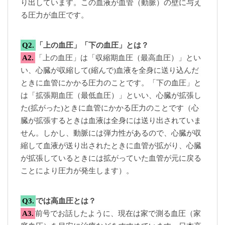
り出しています。この血液が血管（動脈）の壁に与え
る圧力が血圧です。
Q2.
「上の血圧」「下の血圧」とは？
A2.
「上の血圧」は「収縮期血圧（最高血圧）」とい
い、心臓が収縮して(縮んで)血液を全身に送り込んだ
ときに血管にかかる圧力のことです。「下の血圧」と
は「拡張期血圧（最低血圧）」といい、心臓が拡張し
た(拡がった)ときに血管にかかる圧力のことです（心
臓が拡張するときは血液は全身には送り出されていま
せん。しかし、動脈には弾力性があるので、心臓が収
縮して血液が送り出されたときに血管が拡がり、心臓
が拡張しているときには拡がっていた血管が元に戻る
ことにより圧力が発生します）。
Q3.
では高血圧とは？
A3.
前号でお話したように、現在は家で測る血圧（家