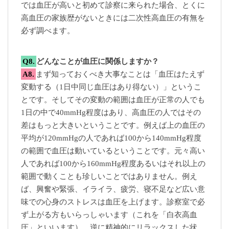
では血圧が高いと初めて診察に来られた場合、とくに
高血圧の家族歴がないときには二次性高血圧の有無を
必ず調べます。
Q8.
どんなことが血圧に関係しますか？
A8.
まず知っておくべき大事なことは「血圧はたえず
変動する（1日中同じ血圧はあり得ない）」というこ
とです。そしてその変動の範囲は血圧が正常の人でも
1日の中で40mmHg程度はあり、高血圧の人ではその
差はもっと大きいということです。例えば上の血圧の
平均が120mmHgの人であれば100から140mmHg程度
の範囲で血圧は動いているということです。元々高い
人であれば100から160mmHg程度あるいはそれ以上の
範囲で動くことも珍しいことではありません。例え
ば、興奮や緊張、イライラ、疲労、寝不足など広い意
味での心身のストレスは血圧を上げます。診察室で必
ず上がる方もいらっしゃいます（これを「白衣高血
圧」といいます）。逆に精神的にリラックスした状