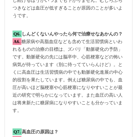
し続けるほうがいつまでも下がりません。むしろふら
つきなどは血圧が低すぎることが原因のことが多いよ
うです。
Q6.
しんどくないんやったら何で治療せなあかんの？
A6.
糖尿病や高脂血症なども含めて生活習慣病といわ
れるものの治療の目標は、ズバリ「動脈硬化の予防」
です。動脈硬化の先には脳卒中、心筋梗塞などの怖い
病気が待っています（別に待ってていらんけど）。と
くに高血圧は生活習慣病の中でも動脈硬化進展の中心
的役割を果たしています。例えば糖尿病の中でも、血
圧が高いほど脳梗塞や心筋梗塞になりやすいことが最
近の研究で明らかになっています。また血圧の高い人
は将来新たに糖尿病になりやすいことも分かっていま
す。
Q7.
高血圧の原因は？