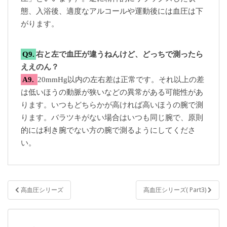
態、入浴後、適度なアルコールや運動後には血圧は下
がります。
Q9.
右と左で血圧が違うねんけど、どっちで測ったら
ええのん？
A9.
20mmHg以内の左右差は正常です。それ以上の差
は低いほうの動脈が狭いなどの異常がある可能性があ
ります。いつもどちらかが高ければ高いほうの腕で測
ります。バラツキがない場合はいつも同じ腕で、原則
的には利き腕でない方の腕で測るようにしてくださ
い。
投
高血圧シリーズ
高血圧シリーズ( Part3)
稿
ナ
ビ