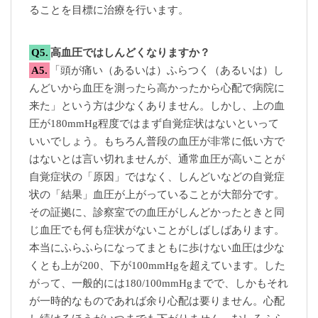
ることを目標に治療を行います。
Q5.
高血圧ではしんどくなりますか？
A5.
「頭が痛い（あるいは）ふらつく（あるいは）し
んどいから血圧を測ったら高かったから心配で病院に
来た」という方は少なくありません。しかし、上の血
圧が180mmHg程度ではまず自覚症状はないといって
いいでしょう。もちろん普段の血圧が非常に低い方で
はないとは言い切れませんが、通常血圧が高いことが
自覚症状の「原因」ではなく、しんどいなどの自覚症
状の「結果」血圧が上がっていることが大部分です。
その証拠に、診察室での血圧がしんどかったときと同
じ血圧でも何も症状がないことがしばしばあります。
本当にふらふらになってまともに歩けない血圧は少な
くとも上が200、下が100mmHgを超えています。した
がって、一般的には180/100mmHgまでで、しかもそれ
が一時的なものであれば余り心配は要りません。心配