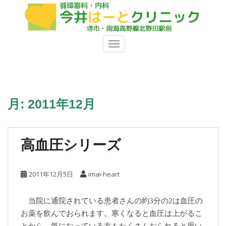
S
k
i
p
TOGGLE NAVIGATION
t
o
m
a
i
月:
2011年12月
n
c
o
高血圧シリーズ
n
t
e
2011年12月5日
imai-heart
n
t
当院に通院されている患者さんの約3分の2は血圧の
お薬を飲んでおられます。寒くなると血圧は上がるこ