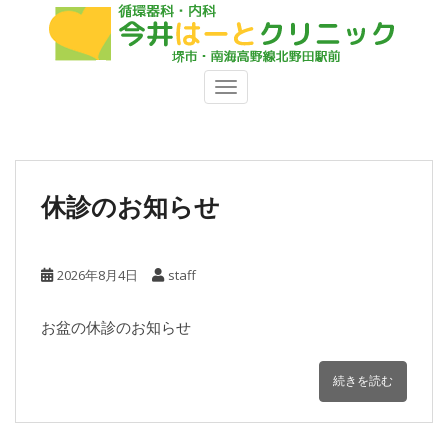
S
k
i
p
TOGGLE NAVIGATION
t
o
m
a
i
休診のお知らせ
n
c
o
2026年8月4日
staff
n
t
お盆の休診のお知らせ
e
n
t
続きを読む