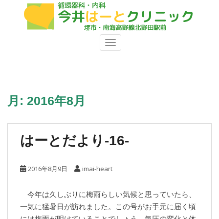
S
k
i
p
TOGGLE NAVIGATION
t
o
m
a
i
月:
2016年8月
n
c
o
はーとだより-16-
n
t
e
2016年8月9日
imai-heart
n
t
今年は久しぶりに梅雨らしい気候と思っていたら、
一気に猛暑日が訪れました。この号がお手元に届く頃