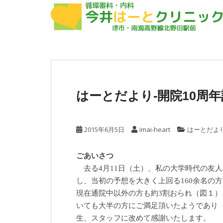
S
k
i
p
t
o
m
a
はーとだより-開院10周年
i
n
c
2015年6月5日
imai-heart
はーとだよ
o
n
t
ごあいさつ
e
去る4月11日（土）、私の大学時代の友人
n
し、当初の予想を大きく上回る160余名の
t
現在通院中以外の方も約3割おられ（図１
いても大半の方にご満足頂いたようであり
生、スタッフに改めて感謝いたします。