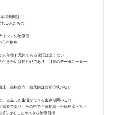
た基準範囲は、
ばれる人たちの
ライン」の治療目
や心筋梗塞
が20年後も元気である保証は全くない
の付き合いは長期戦であり、目先のデータに一喜一
血圧、高脂血症、糖尿病は自覚症状がない
で、自立した生活ができる生存期間のこと
が重要であり、その中でも脳梗塞・心筋梗塞・腎不
も遅らせることが大きな治療目標