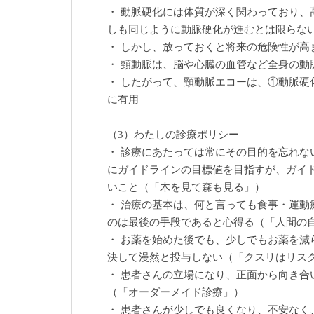
・ 動脈硬化には体質が深く関わっており、
しも同じように動脈硬化が進むとは限らな
・ しかし、放っておくと将来の危険性が高
・ 頸動脈は、脳や心臓の血管など全身の動
・ したがって、頸動脈エコーは、①動脈硬
に有用
（3）わたしの診療ポリシー
・ 診療にあたっては常にその目的を忘れな
にガイドラインの目標値を目指すが、ガイ
いこと（「木を見て森も見る」）
・ 治療の基本は、何と言っても食事・運動
のは最後の手段であると心得る（「人間の
・ お薬を始めた後でも、少しでもお薬を減
決して漫然と投与しない（「クスリはリス
・ 患者さんの立場になり、正面から向き合
（「オーダーメイド診療」）
・ 患者さんが少しでも良くなり、不安なく