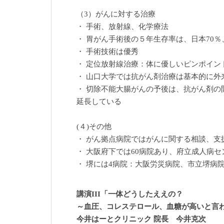
（3）がんに対する治療
・ 手術、放射線、化学療法
・ 胃がん手術後の５年生存率は、日本70％
・ 手術技術は優秀
・ 定位放射線治療：体に優しいピンポイン
・ 山口大学では抗がん剤治療は基本的に外
・ 切除不能大腸がんの予後は、抗がん剤の
延長している
(４)その他
・ がん拠点病院ではがんに関する相談、支
・ 大阪府下では60病院あり、府立成人病
・ 堺には4病院：大阪労災病院、市立堺病
講演III「一体どうしたええの？
～血圧、コレステロール、血糖が高いと
今井はーとクリニック 院長 今井克次