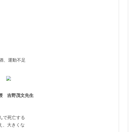
飲酒、運動不足
授 吉野茂文先生
がんで死亡する
え、大きくな