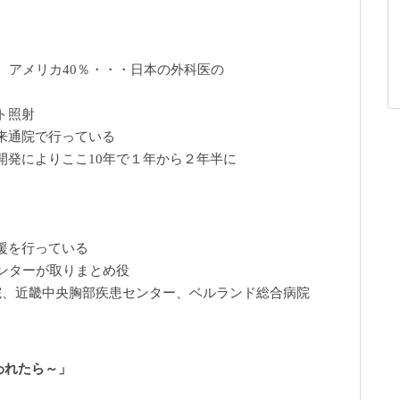
、アメリカ40％・・・日本の外科医の
ト照射
来通院で行っている
開発によりここ10年で１年から２年半に
援を行っている
センターが取りまとめ役
院、近畿中央胸部疾患センター、ベルランド総合病院
言われたら～」