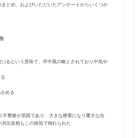
のまとめ、およびいただいたアンケートからいくつか
生
あた)るという意味で、卒中風の略とされており中気や
なる
を占める
う不整脈が原因であり、大きな梗塞になり重大な合
小渕元首相もこの病気で倒れられた