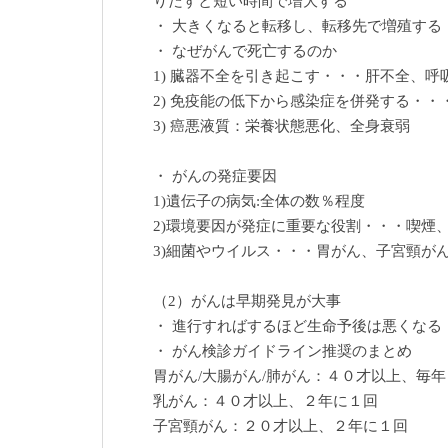
りだすと短い時間で増大する
・ 大きくなると転移し、転移先で増殖する
・ なぜがんで死亡するのか
1) 臓器不全を引き起こす・・・肝不全、呼
2) 免疫能の低下から感染症を併発する・・
3) 癌悪液質：栄養状態悪化、全身衰弱
・ がんの発症要因
1)遺伝子の病気:全体の数％程度
2)環境要因が発症に重要な役割・・・喫煙
3)細菌やウイルス・・・胃がん、子宮頸が
（2）がんは早期発見が大事
・ 進行すればするほど生命予後は悪くなる
・ がん検診ガイドライン推奨のまとめ
胃がん/大腸がん/肺がん：４０才以上、毎年
乳がん：４０才以上、２年に１回
子宮頸がん：２０才以上、２年に１回