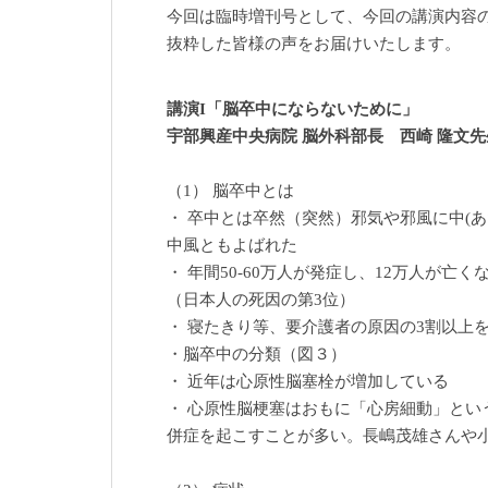
今回は臨時増刊号として、今回の講演内容
抜粋した皆様の声をお届けいたします。
講演I「脳卒中にならないために」
宇部興産中央病院 脳外科部長 西崎 隆文先
（1） 脳卒中とは
・ 卒中とは卒然（突然）邪気や邪風に中(
中風ともよばれた
・ 年間50-60万人が発症し、12万人が亡く
（日本人の死因の第3位）
・ 寝たきり等、要介護者の原因の3割以上
・脳卒中の分類（図３）
・ 近年は心原性脳塞栓が増加している
・ 心原性脳梗塞はおもに「心房細動」とい
併症を起こすことが多い。長嶋茂雄さんや