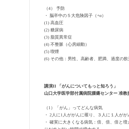
（4） 予防
・ 脳卒中の５大危険因子（+α）
(1) 高血圧
(2) 糖尿病
(3) 脂質異常症
(4) 不整脈（心房細動）
(5) 喫煙
(6) その他：男性、高齢者、肥満、過度の
講演II 「がんについてもっと知ろう」
山口大学医学部付属病院腫瘍センター 准教
（1）「がん」ってどんな病気
・ 2人に1人ががんに罹り、３人に１人が
・ 確実に大きくなる病気：倍、倍、倍と増