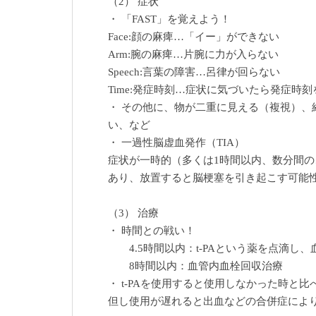
（2） 症状
・ 「FAST」を覚えよう！
Face:顔の麻痺…「イー」ができない
Arm:腕の麻痺…片腕に力が入らない
Speech:言葉の障害…呂律が回らない
Time:発症時刻…症状に気づいたら発症時刻
・ その他に、物が二重に見える（複視）、
い、など
・ 一過性脳虚血発作（TIA）
症状が一時的（多くは1時間以内、数分間
あり、放置すると脳梗塞を引き起こす可能
（3） 治療
・ 時間との戦い！
4.5時間以内：t-PAという薬を点滴し
8時間以内：血管内血栓回収治療
・ t-PAを使用すると使用しなかった時と
但し使用が遅れると出血などの合併症によ