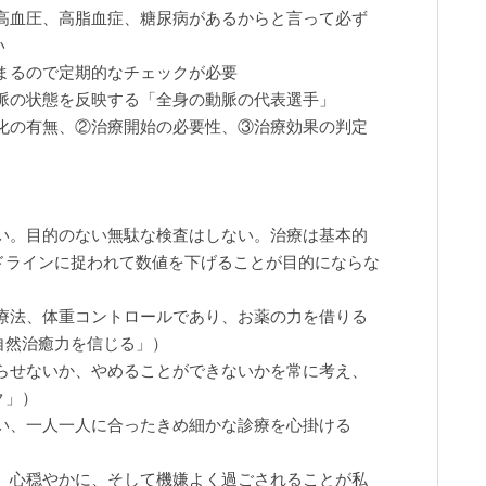
高血圧、高脂血症、糖尿病があるからと言って必ず
い
まるので定期的なチェックが必要
脈の状態を反映する「全身の動脈の代表選手」
化の有無、②治療開始の必要性、③治療効果の判定
い。目的のない無駄な検査はしない。治療は基本的
ドラインに捉われて数値を下げることが目的にならな
療法、体重コントロールであり、お薬の力を借りる
自然治癒力を信じる」）
らせないか、やめることができないかを常に考え、
ク」）
い、一人一人に合ったきめ細かな診療を心掛ける
、心穏やかに、そして機嫌よく過ごされることが私