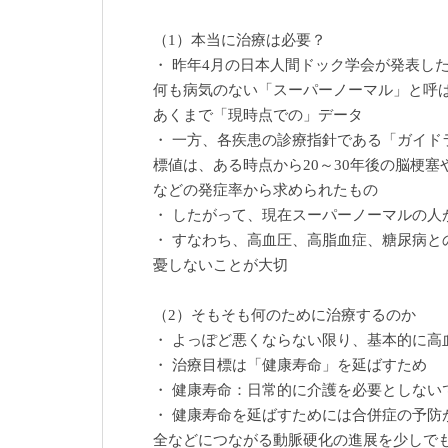
（1）本当に治療は必要？
・ 昨年4月の日本人間ドック学会が発表し
何も病気のない「スーパーノーマル」と呼
あくまで「現時点での」データ
・ 一方、各疾患の診療指針である「ガイド
標値は、ある時点から20～30年後の脳梗塞
などの発症率から求められたもの
・ したがって、現在スーパーノーマルの人
・ すなわち、高血圧、高脂血症、糖尿病と
憂しないことが大切
（2）そもそも何のために治療するのか
・ よっぽど悪くならない限り、基本的に高
・ 治療目標は「健康寿命」を延ばすため
・ 健康寿命：日常的に介護を必要としない
・ 健康寿命を延ばすためには合併症の予防
全などにつながる動脈硬化の進展を少しで