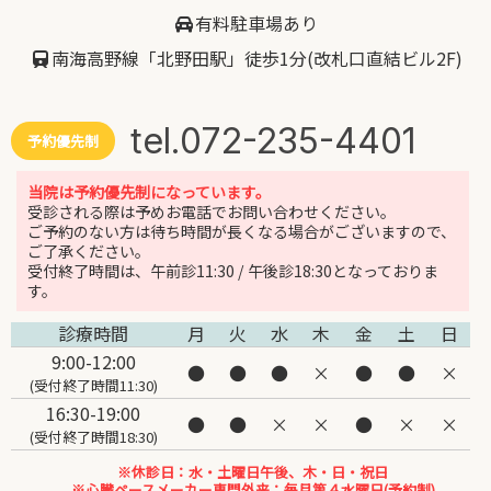
有料駐車場あり
南海高野線「北野田駅」徒歩1分(改札口直結ビル2F)
tel.072-235-4401
予約優先制
当院は予約優先制になっています。
受診される際は予めお電話でお問い合わせください。
ご予約のない方は待ち時間が長くなる場合がございますので、
ご了承ください。
受付終了時間は、午前診11:30 / 午後診18:30となっておりま
す。
診療時間
月
火
水
木
金
土
日
9:00-12:00
●
●
●
×
●
●
×
(受付終了時間11:30)
16:30-19:00
●
●
×
×
●
×
×
(受付終了時間18:30)
※休診日：水・土曜日午後、木・日・祝日
※心臓ペースメーカー専門外来：毎月第４水曜日(予約制)